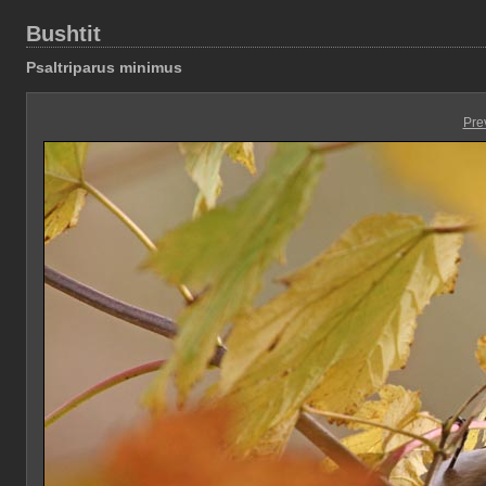
Bushtit
Psaltriparus minimus
Pre