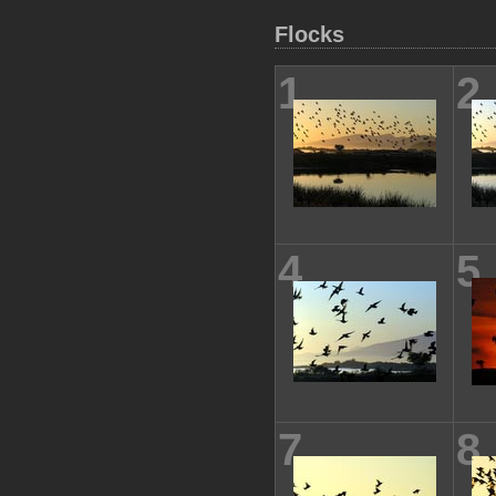
Flocks
1
2
4
5
7
8