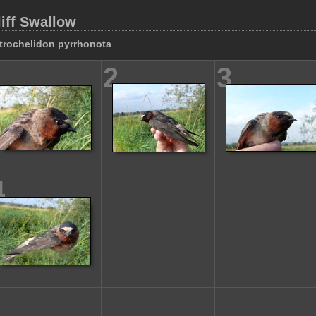
liff Swallow
trochelidon pyrrhonota
1
2
3
4