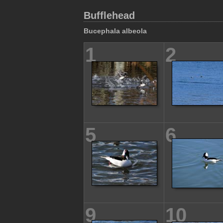
Bufflehead
Bucephala albeola
1
2
5
6
9
10